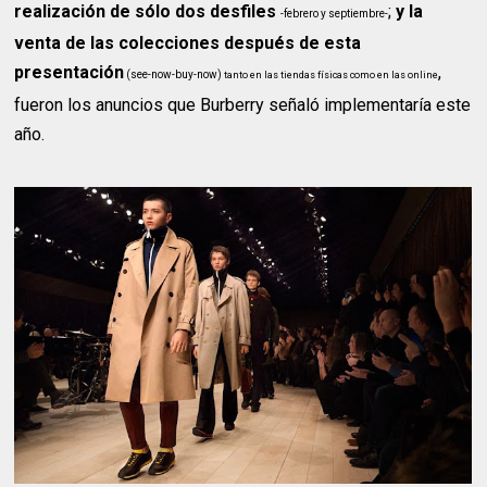
realización de sólo dos desfiles
;
y la
-febrero y septiembre-
venta de las colecciones después de esta
presentación
,
(see-now-buy-now)
tanto en las tiendas físicas como en las online
fueron los anuncios que Burberry señaló implementaría este
año.