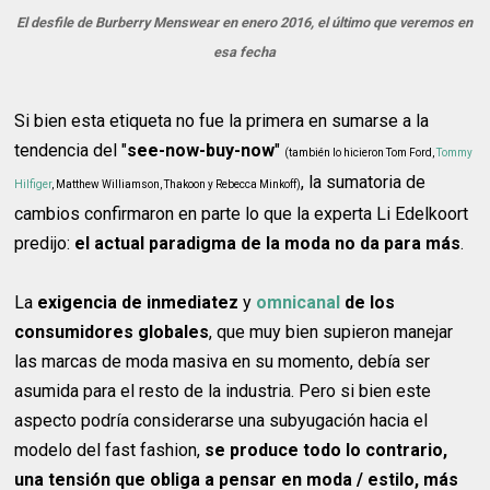
El desfile de Burberry Menswear en enero 2016, el último que veremos en
esa fecha
Si bien esta etiqueta no fue la primera en sumarse a la
tendencia del "
see-now-buy-now
"
(también lo hicieron Tom Ford,
Tommy
, la sumatoria de
Hilfiger
, Matthew Williamson, Thakoon y Rebecca Minkoff)
cambios confirmaron en parte lo que la experta Li Edelkoort
predijo:
el actual paradigma de la moda no da para más
.
La
exigencia de inmediatez
y
omnicanal
de los
consumidores globales
, que muy bien supieron manejar
las marcas de moda masiva en su momento, debía ser
asumida para el resto de la industria. Pero si bien este
aspecto podría considerarse una subyugación hacia el
modelo del fast fashion,
se produce todo lo contrario,
una tensión que obliga a pensar en moda / estilo, más