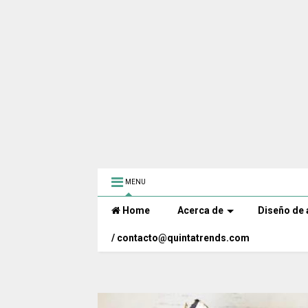
MENU
Home
Acerca de
Diseño de 
/ contacto@quintatrends.com