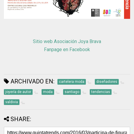
Sitio web Asociación Joya Brava
Fanpage en Facebook
ARCHIVADO EN:
cartelera moda
diseñadores
joyería de autor
moda
santiago
tendencias
valdivia
SHARE: