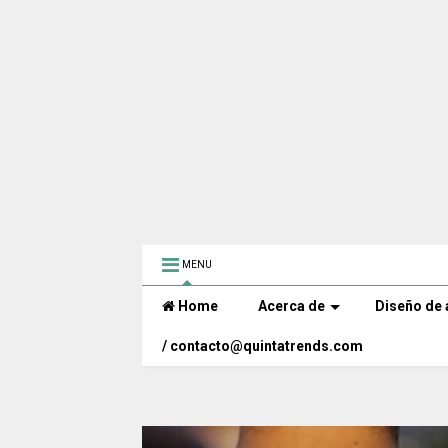
MENU
Home
Acerca de
Diseño de 
/ contacto@quintatrends.com