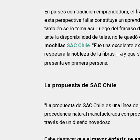
En países con tradición emprendedora, el fra
esta perspectiva fallar constituye un apren
también se lo toma así. Luego del fracaso d
ante la disponibilidad de telas, no le quedó
mochilas
SAC Chile
. "Fue una excelente e
respetara la nobleza de la fibras
y que s
(lino)
presenta en primera persona.
La propuesta de SAC Chile
"La propuesta de SAC Chile es una línea de
procedencia natural manufacturada con proc
través de un diseño novedoso.
Cabe destacar que e
l mayor énfasis se en