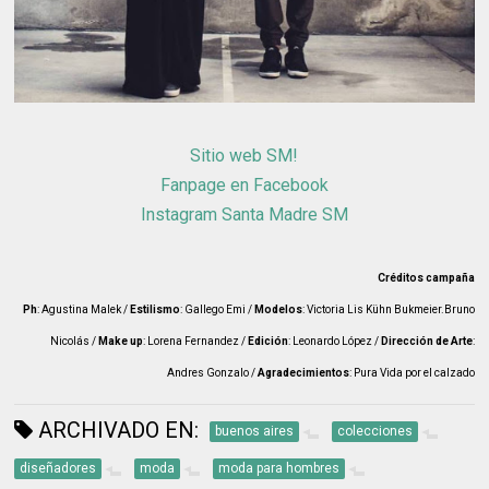
Sitio web SM!
Fanpage en Facebook
Instagram Santa Madre SM
Créditos campaña
Ph
: Agustina Malek /
Estilismo
: Gallego Emi /
Modelos
: Victoria Lis Kühn Bukmeier.Bruno
Nicolás /
Make up
: Lorena Fernandez /
Edición
: Leonardo López /
Dirección de Arte
:
Andres Gonzalo /
Agradecimientos
: Pura Vida por el calzado
ARCHIVADO EN:
buenos aires
colecciones
diseñadores
moda
moda para hombres