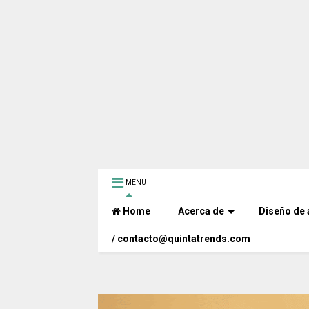
MENU
Home
Acerca de
Diseño de 
/ contacto@quintatrends.com