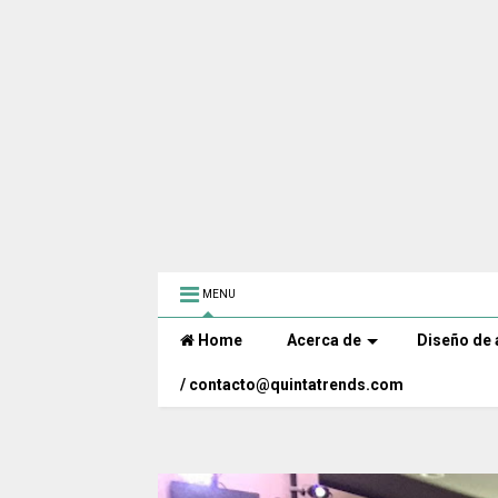
MENU
Home
Acerca de
Diseño de 
/ contacto@quintatrends.com