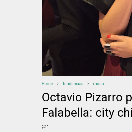
Home
tendencias
moda
Octavio Pizarro 
Falabella: city c
1