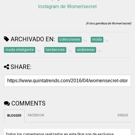
Instagram de Women'secret
(Fotos gentileza de Women'secret)
ARCHIVADO EN:
colecciones
moda
moda inteligente
tendencias
underwear
SHARE:
COMMENTS
FACEBOOK
:
DISQUS
BLOGGER
Todos los comentarios realizados en este blog son de exclusiva