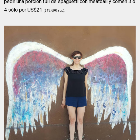
pedir una porción full de spaguetti con meatball y comen 3 o
4 sólo por US$21
.
($13.690 app)