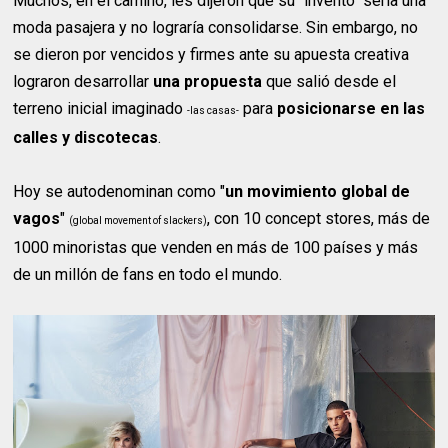
Muchos, en el camino, les dijeron que su "invento" sería una
moda pasajera y no lograría consolidarse. Sin embargo, no
se dieron por vencidos y firmes ante su apuesta creativa
lograron desarrollar
una propuesta
que salió desde el
terreno inicial imaginado
para
posicionarse en las
-las casas-
calles y discotecas
.
Hoy se autodenominan como "
un movimiento global de
vagos
"
, con 10 concept stores, más de
(global movement of slackers)
1000 minoristas que venden en más de 100 países y más
de un millón de fans en todo el mundo.