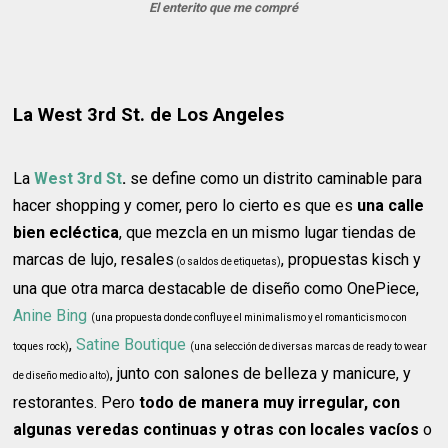
El enterito que me compré
La West 3rd St. de Los Angeles
La
West 3rd St
.
se define como un distrito caminable para
hacer shopping y comer, pero lo cierto es que es
una calle
bien ecléctica
, que mezcla en un mismo lugar tiendas de
marcas de lujo, resales
, propuestas kisch y
(o saldos de etiquetas)
una que otra marca destacable de diseño como OnePiece,
Anine Bing
(una propuesta donde confluye el minimalismo y el romanticismo con
,
Satine Boutique
toques rock)
(una selección de diversas marcas de ready to wear
, junto con salones de belleza y manicure, y
de diseño medio alto)
restorantes. Pero
todo de manera muy irregular, con
algunas veredas continuas y otras con locales vacíos
o