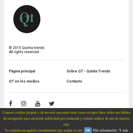
©
2015
Quinta trends
All rights reserved.
Página principal
Sobre QT - Quinta Trends
QT en los medios
Contacto
Usamos cookies propias y de terceros que entre otras cosas recogen datos sobre sus hábitos
de navegación para mostrarle publicidad personalizada y realizar análisis de uso de nuestro
sitio.
Si continúa navegando consideramos que acepta su uso.
OK
Más información
|
Y más