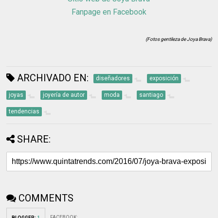
Fanpage en Facebook
(Fotos gentileza de Joya Brava)
ARCHIVADO EN:
diseñadores
exposición
joyas
joyería de autor
moda
santiago
tendencias
SHARE:
COMMENTS
FACEBOOK
:
BLOGGER
:
1