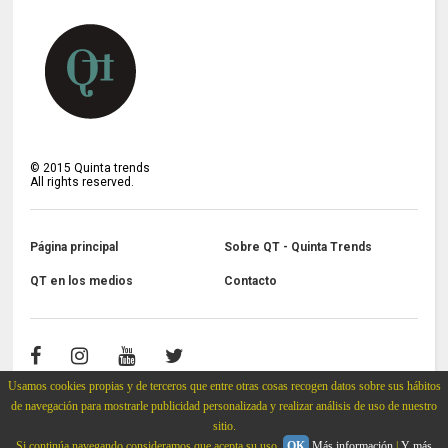
©
2015
Quinta trends
All rights reserved.
Página principal
Sobre QT - Quinta Trends
QT en los medios
Contacto
Usamos cookies propias y de terceros que entre otras cosas recogen datos sobre sus hábitos
de navegación para mostrarle publicidad personalizada y realizar análisis de uso de nuestro
sitio.
Si continúa navegando consideramos que acepta su uso.
OK
Más información
|
Y más