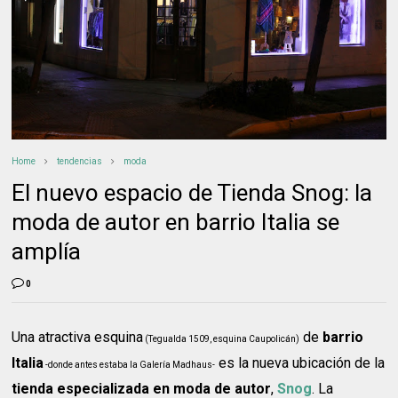
Home
tendencias
moda
El nuevo espacio de Tienda Snog: la
moda de autor en barrio Italia se
amplía
0
Una atractiva esquina
de
barrio
(Tegualda 1509, esquina Caupolicán)
Italia
es la nueva ubicación de la
-donde antes estaba la Galería Madhaus-
tienda especializada en moda de autor
,
Snog
. La