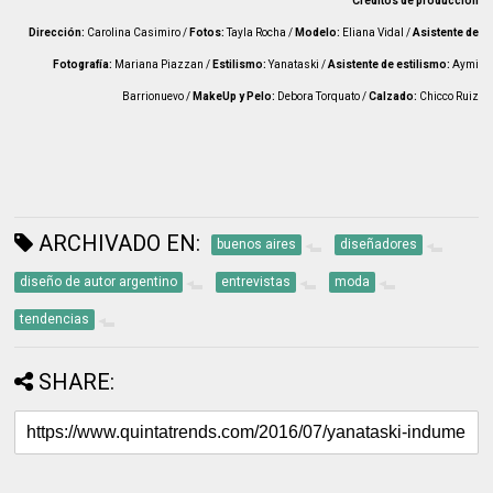
Créditos de producción
Dirección:
Carolina Casimiro /
Fotos:
Tayla Rocha /
Modelo:
Eliana Vidal /
Asistente de
Fotografía:
Mariana Piazzan /
Estilismo:
Yanataski /
Asistente de estilismo:
Aymi
Barrionuevo /
MakeUp y Pelo:
Debora Torquato /
Calzado:
Chicco Ruiz
ARCHIVADO EN:
buenos aires
diseñadores
diseño de autor argentino
entrevistas
moda
tendencias
SHARE: