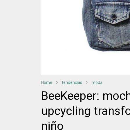
Home
tendencias
moda
BeeKeeper: mochi
upcycling transf
niño