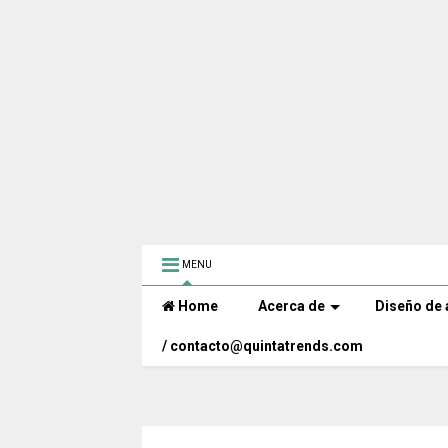
MENU
Home
Acerca de
Diseño de 
/ contacto@quintatrends.com