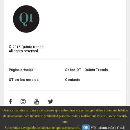
©
2015
Quinta trends
All rights reserved.
Página principal
Sobre QT - Quinta Trends
QT en los medios
Contacto
Usamos cookies propias y de terceros que entre otras cosas recogen datos sobre sus hábitos
de navegación para mostrarle publicidad personalizada y realizar análisis de uso de nuestro
sitio.
Si continúa navegando consideramos que acepta su uso.
OK
Más información
|
Y más