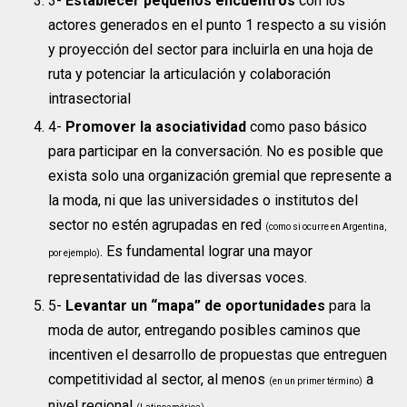
3-
Establecer pequeños encuentros
con los
actores generados en el punto 1 respecto a su visión
y proyección del sector para incluirla en una hoja de
ruta y potenciar la articulación y colaboración
intrasectorial
4-
Promover la asociatividad
como paso básico
para participar en la conversación. No es posible que
exista solo una organización gremial que represente a
la moda, ni que las universidades o institutos del
sector no estén agrupadas en red
(como si ocurre en Argentina,
. Es fundamental lograr una mayor
por ejemplo)
representatividad de las diversas voces.
5-
Levantar un “mapa” de oportunidades
para la
moda de autor, entregando posibles caminos que
incentiven el desarrollo de propuestas que entreguen
competitividad al sector, al menos
a
(en un primer término)
nivel regional
.