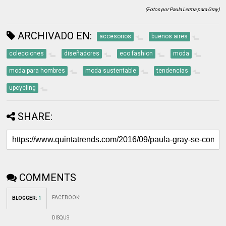
(Fotos por Paula Lerma para Gray)
ARCHIVADO EN:
accesorios
buenos aires
colecciones
diseñadores
eco fashion
moda
moda para hombres
moda sustentable
tendencias
upcycling
SHARE:
COMMENTS
FACEBOOK
:
BLOGGER
:
1
DISQUS