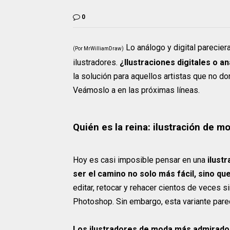
0
Lo análogo y digital parecier
(Por MrWilliamDraw)
ilustradores.
¿Ilustraciones digitales o a
la solución para aquellos artistas que no d
Veámoslo a en las próximas líneas.
Quién es la reina: ilustración de mo
Hoy es casi imposible pensar en una
ilustr
ser el camino no solo más fácil, sino q
editar, retocar y rehacer cientos de veces s
Photoshop. Sin embargo, esta variante parece
Los ilustradores de moda más admirado