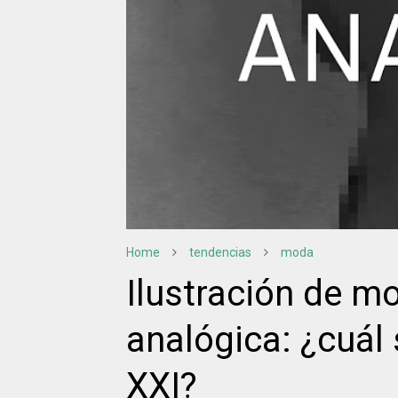
Home
tendencias
moda
Ilustración de mo
analógica: ¿cuál 
XXI?