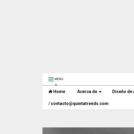
MENU
Home
Acerca de
Diseño de 
/ contacto@quintatrends.com