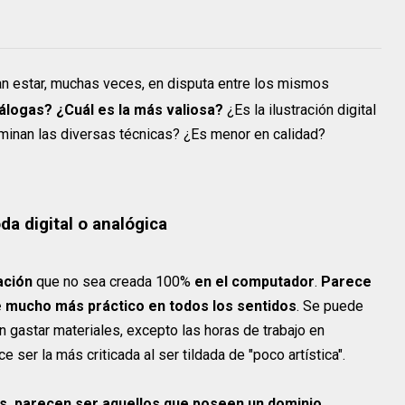
an estar, muchas veces, en disputa entre los mismos
nálogas? ¿Cuál es la más valiosa?
¿Es la ilustración digital
ominan las diversas técnicas? ¿Es menor en calidad?
da digital o analógica
ación
que no sea creada 100%
en el computador
.
Parece
ue mucho más práctico en todos los sentidos
. Se puede
in gastar materiales, excepto las horas de trabajo en
 ser la más criticada al ser tildada de "poco artística".
s, parecen ser aquellos que poseen un dominio