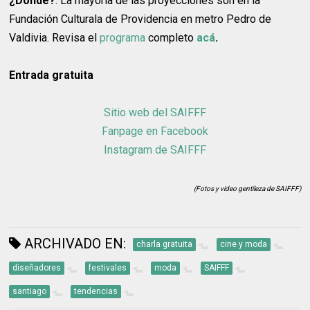
¿Dónde?
: La mayoría de las proyecciones son en la
Fundación Culturala de Providencia en metro Pedro de
Valdivia. Revisa el
programa
completo
acá
.
Entrada gratuita
Sitio web del SAIFFF
Fanpage en Facebook
Instagram de SAIFFF
(Fotos y video gentileza de SAIFFF)
ARCHIVADO EN:
charla gratuita
cine y moda
diseñadores
festivales
moda
SAIFFF
santiago
tendencias