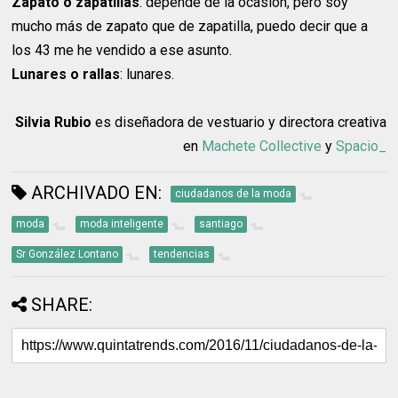
Zapato o zapatillas
: depende de la ocasión, pero soy
mucho más de zapato que de zapatilla, puedo decir que a
los 43 me he vendido a ese asunto.
Lunares o rallas
: lunares.
Silvia Rubio
es diseñadora de vestuario y directora creativa
en
Machete Collective
y
Spacio_
ARCHIVADO EN:
ciudadanos de la moda
moda
moda inteligente
santiago
Sr González Lontano
tendencias
SHARE: