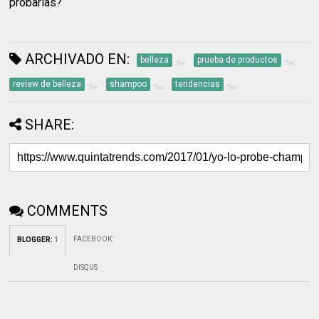
probarías?
ARCHIVADO EN:
belleza
prueba de productos
review de belleza
shampoo
tendencias
SHARE:
COMMENTS
FACEBOOK
:
BLOGGER
:
1
DISQUS