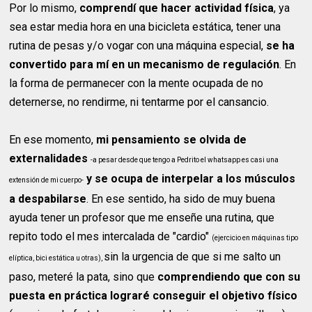
Por lo mismo,
comprendí que hacer actividad física
, ya
sea estar media hora en una bicicleta estática, tener una
rutina de pesas y/o vogar con una máquina especial,
se ha
convertido para mí en un mecanismo de regulación
. En
la forma de permanecer con la mente ocupada de no
deternerse, no rendirme, ni tentarme por el cansancio.
En ese momento,
mi pensamiento se olvida de
externalidades
-a pesar desde que tengo a Pedrito el whatsapp es casi una
y se ocupa de interpelar a los músculos
extensión de mi cuerpo-
a despabilarse
. En ese sentido, ha sido de muy buena
ayuda tener un profesor que me enseñe una rutina, que
repito todo el mes intercalada de "cardio"
(ejercicio en máquinas tipo
sin la urgencia de que si me salto un
elíptica, bici estática u otras),
paso, meteré la pata, sino que
comprendiendo que con su
puesta en práctica lograré conseguir el objetivo físico