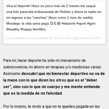
Viva el deporte! Hace un poco más de 2 meses me saqué
una foto parecida embarazada de Pedrito y ahora la repito en
mi regreso a las "canchas" (llevo como 1 mes de vuelta)
Moraleja: la vida sana paga 😊💪😆 #deporte #sport #gym
#healthy #happy #sinfiltro
Una publicación compartida de Sofía Calvo (@sofcalvo) el
30 de Oct de 2015 a la(s) 10:00 PDT
Para mí, hacer deporte ha sido mi mecanismo de
sobrevivencia, mi ahorro en terapias y/o medicinas varias.
Asimismo
descubrí que mi bienestar deportivo no va de
la mano con lo que dicen los otros que es el "deber
ser", sino con lo que mi cuerpo y me mente entiende
que es la medida de mi felicidad
.
Por lo mismo, te invito a que no te quedes pegada en las