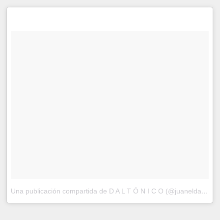
Una publicación compartida de D A L T Ó N I C O (@juaneldaltonico)