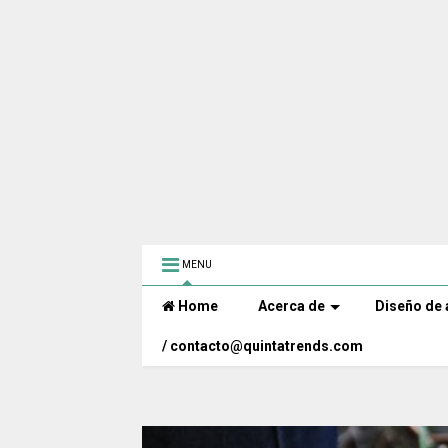
MENU
Home
Acerca de
Diseño de 
/ contacto@quintatrends.com