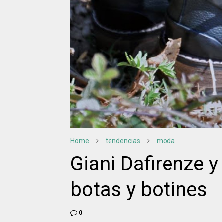
Home
tendencias
moda
Giani Dafirenze y
botas y botines
0