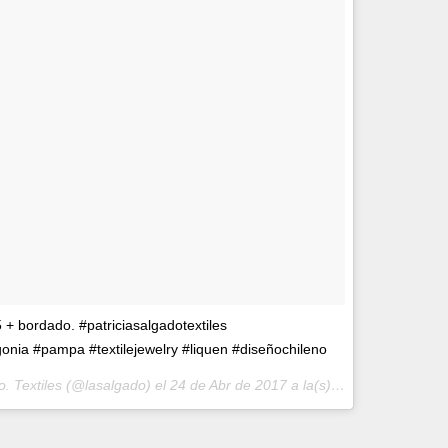
+ bordado. #patriciasalgadotextiles
ia #pampa #textilejewelry #liquen #diseñochileno
o. Textiles (@lasalgado) el
24 de Abr de 2017 a la(s) 9:59 PDT