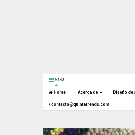
MENU
Home
Acerca de
Diseño de 
/ contacto@quintatrends.com