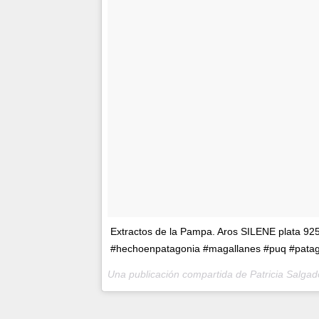
Extractos de la Pampa. Aros SILENE plata 925 
#hechoenpatagonia #magallanes #puq #patagon
Una publicación compartida de Patricia Salgad