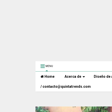
MENU
Home
Acerca de
Diseño de 
/ contacto@quintatrends.com