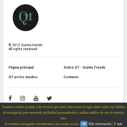
©
2015
Quinta trends
All rights reserved.
Página principal
Sobre QT - Quinta Trends
QT en los medios
Contacto
Usamos cookies propias y de terceros que entre otras cosas recogen datos sobre sus hábitos
de navegación para mostrarle publicidad personalizada y realizar análisis de uso de nuestro
sitio.
Si continúa navegando consideramos que acepta su uso.
OK
Más información
|
Y más