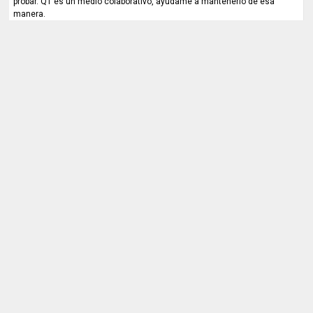
probar. QT es un medio colaborativo, ayúdame a mantenerlo de esa
manera.