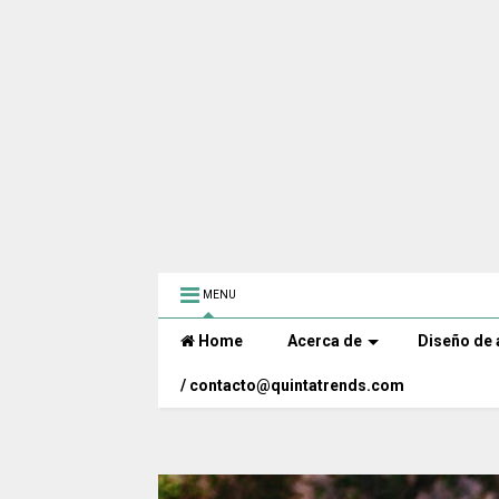
MENU
Home
Acerca de
Diseño de 
/ contacto@quintatrends.com