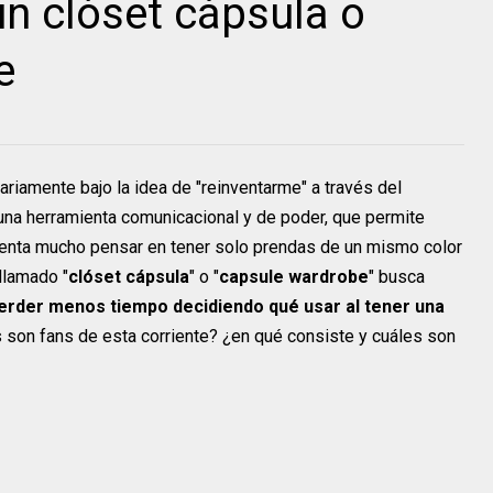
un clóset cápsula o
e
riamente bajo la idea de "reinventarme" a través del
 una herramienta comunicacional y de poder, que permite
cuenta mucho pensar en tener solo prendas de un mismo color
llamado "
clóset cápsula
" o "
capsule wardrobe
" busca
erder menos tiempo decidiendo qué usar al tener una
son fans de esta corriente? ¿en qué consiste y cuáles son