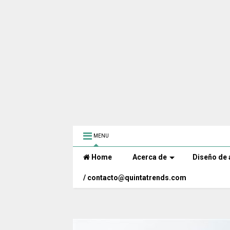
MENU
Home
Acerca de
Diseño de 
/ contacto@quintatrends.com