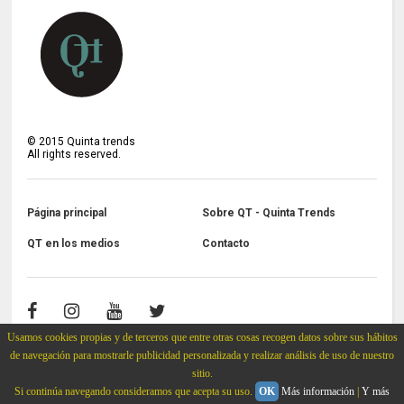
©
2015
Quinta trends
All rights reserved.
Página principal
Sobre QT - Quinta Trends
QT en los medios
Contacto
Usamos cookies propias y de terceros que entre otras cosas recogen datos sobre sus hábitos
de navegación para mostrarle publicidad personalizada y realizar análisis de uso de nuestro
sitio.
Si continúa navegando consideramos que acepta su uso.
OK
Más información
|
Y más