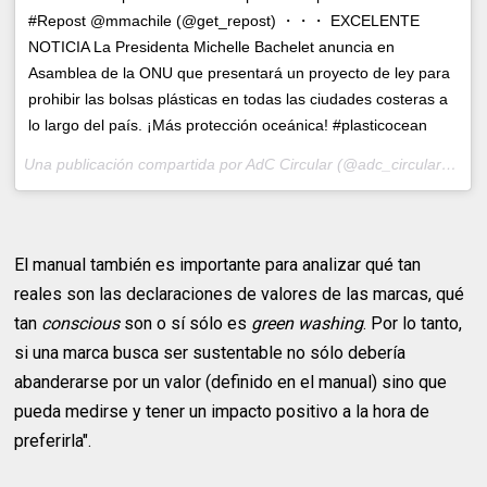
#Repost @mmachile (@get_repost) ・・・ EXCELENTE
NOTICIA La Presidenta Michelle Bachelet anuncia en
Asamblea de la ONU que presentará un proyecto de ley para
prohibir las bolsas plásticas en todas las ciudades costeras a
lo largo del país. ¡Más protección oceánica! #plasticocean
Una publicación compartida por AdC Circular (@adc_circular) el
20
El manual también es importante para analizar qué tan
reales son las declaraciones de valores de las marcas, qué
tan
conscious
son o sí sólo es
green washing
. Por lo tanto,
si una marca busca ser sustentable no sólo debería
abanderarse por un valor (definido en el manual) sino que
pueda medirse y tener un impacto positivo a la hora de
preferirla".