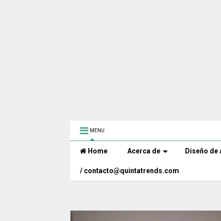
MENU
Home
Acerca de
Diseño de 
/ contacto@quintatrends.com