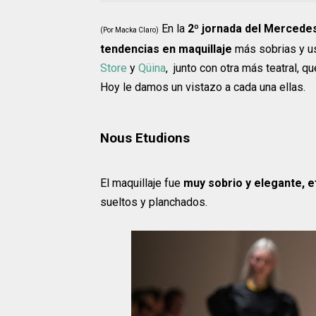
En la
2º jornada del Mercede
(Por Macka Claro)
tendencias en maquillaje
más sobrias y u
Store
y
Qüina
, junto con otra más teatral, q
Hoy le damos un vistazo a cada una ellas.
Nous Etudions
El maquillaje fue
muy sobrio y elegante, 
sueltos y planchados.