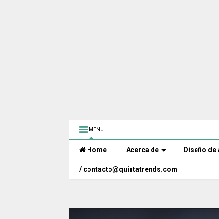
MENU
Home
Acerca de
Diseño de 
/ contacto@quintatrends.com