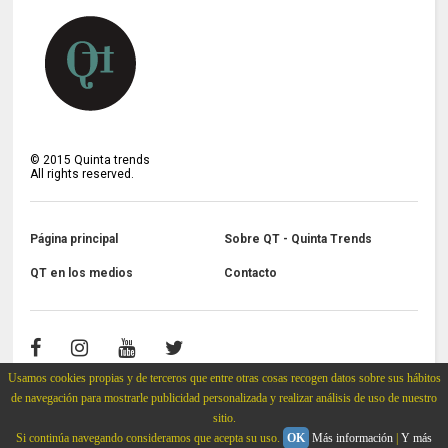
©
2015
Quinta trends
All rights reserved.
Página principal
Sobre QT - Quinta Trends
QT en los medios
Contacto
Usamos cookies propias y de terceros que entre otras cosas recogen datos sobre sus hábitos
de navegación para mostrarle publicidad personalizada y realizar análisis de uso de nuestro
sitio.
Si continúa navegando consideramos que acepta su uso.
OK
Más información
|
Y más