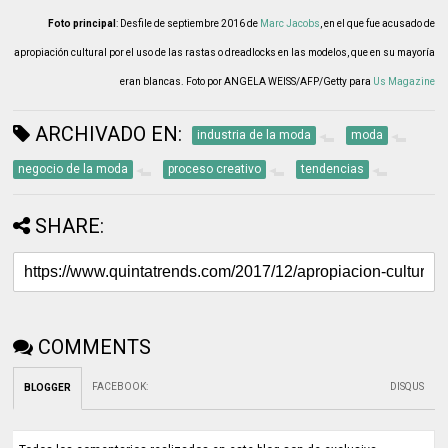
Foto principal
: Desfile de septiembre 2016 de
Marc Jacobs
, en el que fue acusado de
apropiación cultural por el uso de las rastas o dreadlocks en las modelos, que en su mayoría
eran blancas. Foto por
ANGELA WEISS/AFP/Getty para
Us Magazine
ARCHIVADO EN:
industria de la moda
moda
negocio de la moda
proceso creativo
tendencias
SHARE:
COMMENTS
FACEBOOK
:
DISQUS
BLOGGER