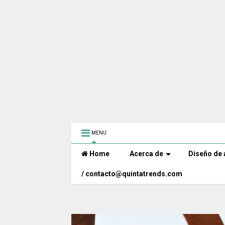
MENU
Home
Acerca de
Diseño de 
/ contacto@quintatrends.com