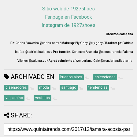
Sitio web de 1927shoes
Fanpage en Facebook
Instagram de 1927shoes
Créditos campaña
Ph
: Carlos Saavedra @carlos.saav /
Make up
: Ely Gaby @ely.gaby /
Backstage
: Patricio
Isaías @patricioisaiascv /
Producción
: Consuelo Araneda @consuaraneda Paloma
Vilches @paloma.vp /
Agradecimientos
: Wonderland Café @wonderlandlastarria
ARCHIVADO EN:
buenos aires
colecciones
diseñadores
moda
santiago
tendencias
valparaíso
vestidos
SHARE: