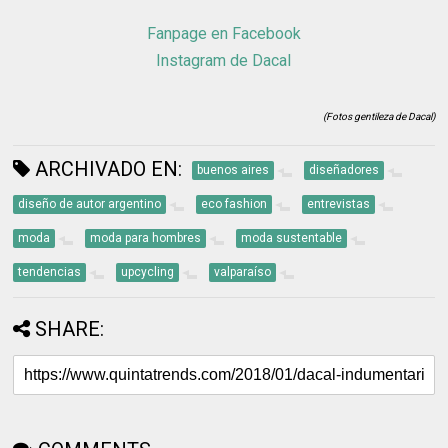
Fanpage en Facebook
Instagram de Dacal
(Fotos gentileza de Dacal)
ARCHIVADO EN:
buenos aires
diseñadores
diseño de autor argentino
eco fashion
entrevistas
moda
moda para hombres
moda sustentable
tendencias
upcycling
valparaíso
SHARE: