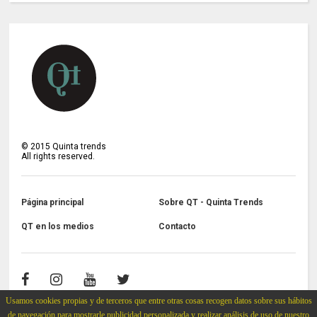
©
2015
Quinta trends
All rights reserved.
Página principal
Sobre QT - Quinta Trends
QT en los medios
Contacto
Usamos cookies propias y de terceros que entre otras cosas recogen datos sobre sus hábitos
de navegación para mostrarle publicidad personalizada y realizar análisis de uso de nuestro