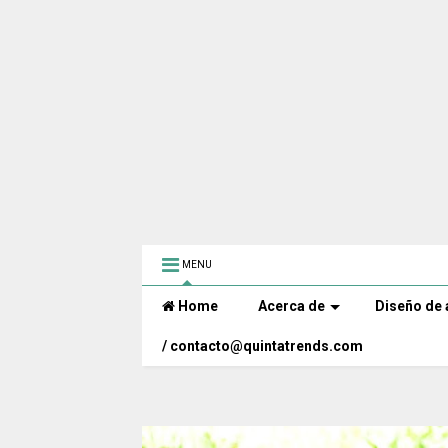
MENU
Home
Acerca de
Diseño de 
/ contacto@quintatrends.com