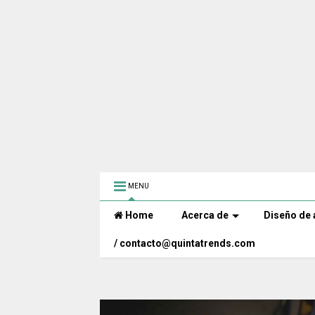
MENU
Home
Acerca de
Diseño de 
/ contacto@quintatrends.com