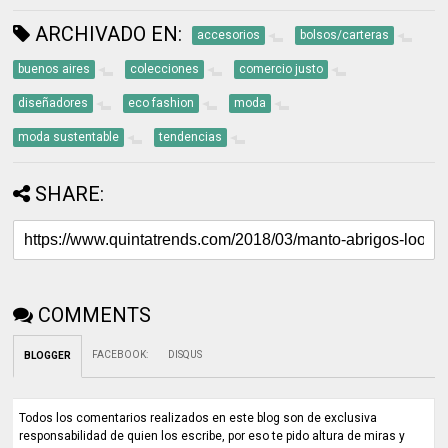
ARCHIVADO EN:
accesorios
bolsos/carteras
buenos aires
colecciones
comercio justo
diseñadores
eco fashion
moda
moda sustentable
tendencias
SHARE:
COMMENTS
FACEBOOK
:
DISQUS
BLOGGER
Todos los comentarios realizados en este blog son de exclusiva
responsabilidad de quien los escribe, por eso te pido altura de miras y