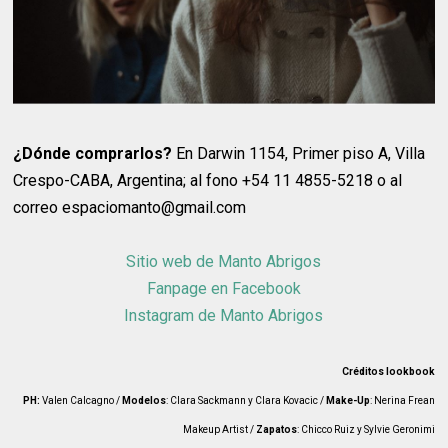
¿Dónde comprarlos?
En Darwin 1154, Primer piso A, Villa
Crespo-CABA, Argentina; al fono +54 11 4855-5218 o al
correo espaciomanto@gmail.com
Sitio web de Manto Abrigos
Fanpage en Facebook
Instagram de Manto Abrigos
Créditos lookbook
PH:
Valen Calcagno /
Modelos
: Clara Sackmann y Clara Kovacic /
Make-Up
: Nerina Frean
Makeup Artist /
Zapatos
: Chicco Ruiz y Sylvie Geronimi