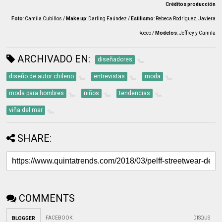
Créditos producción
Foto
: Camila Cubillos /
Make up
: Darling Faúndez /
Estilismo
: Rebeca Rodriguez, Javiera
Rocco /
Modelos
: Jeffrey y Camila
ARCHIVADO EN:
diseñadores
diseño de autor chileno
entrevistas
moda
moda para hombres
niños
tendencias
viña del mar
SHARE:
COMMENTS
FACEBOOK
:
DISQUS
BLOGGER