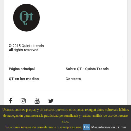
©
2015
Quinta trends
All rights reserved.
Página principal
Sobre QT - Quinta Trends
QT en los medios
Contacto
Usamos cookies propias y de terceros que entre otras cosas recogen datos sobre sus hábitos
de navegación para mostrarle publicidad personalizada y realizar análisis de uso de nuestro
sitio.
Si continúa navegando consideramos que acepta su uso.
OK
Más información
|
Y más