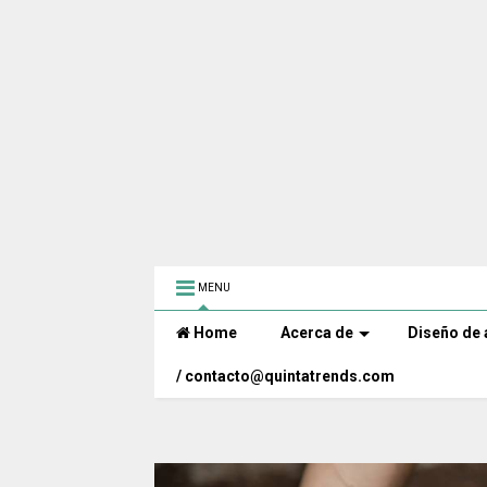
MENU
Home
Acerca de
Diseño de 
/ contacto@quintatrends.com