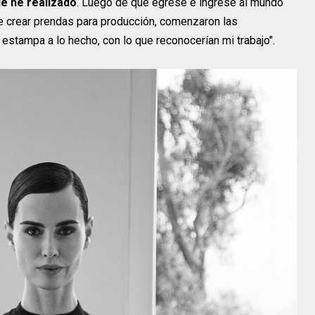
ue he realizado
. Luego de que egresé e ingresé al mundo
e crear prendas para producción, comenzaron las
stampa a lo hecho, con lo que reconocerían mi trabajo".