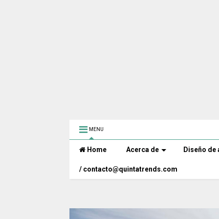
MENU
Home
Acerca de
Diseño de 
/ contacto@quintatrends.com