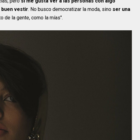
ias, pero
si me gusta ver a las personas con algo
 buen vestir
. No busco democratizar la moda, sino
ser una
nto de la gente, como la mías".