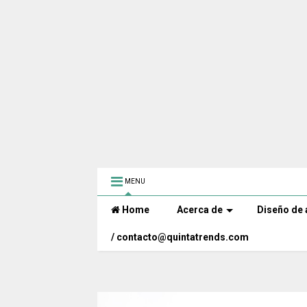
MENU
Home
Acerca de
Diseño de 
/ contacto@quintatrends.com