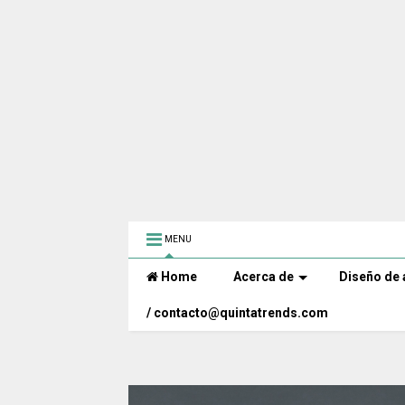
MENU
Home
Acerca de
Diseño de 
/ contacto@quintatrends.com