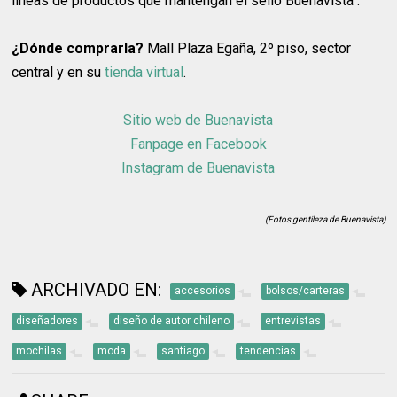
líneas de productos que mantengan el sello Buenavista".
¿Dónde comprarla?
Mall Plaza Egaña, 2º piso, sector
central y en su
tienda virtual
.
Sitio web de Buenavista
Fanpage en Facebook
Instagram de Buenavista
(Fotos gentileza de Buenavista)
ARCHIVADO EN:
accesorios
bolsos/carteras
diseñadores
diseño de autor chileno
entrevistas
mochilas
moda
santiago
tendencias