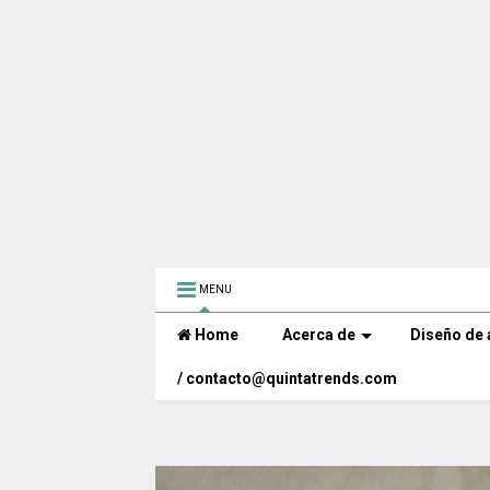
MENU
Home
Acerca de
Diseño de 
/ contacto@quintatrends.com