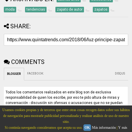
moda
tendencias
zapato de autor
zapatos
SHARE:
COMMENTS
FACEBOOK
:
DISQUS
BLOGGER
Todos los comentarios realizados en este blog son de exclusiva
responsabilidad de quien los escribe, por eso te pido altura de miras y
conversación - discusión sin ofensas o acusaciones que no se puedan
probar. QT es un medio colaborativo, ayúdame a mantenerlo de esa
Usamos cookies propias y de terceros que entre otras cosas recogen datos sobre sus hábitos
manera.
de navegación para mostrarle publicidad personalizada y realizar análisis de uso de nuestro
sitio.
Si continúa navegando consideramos que acepta su uso.
OK
Más información
|
Y más