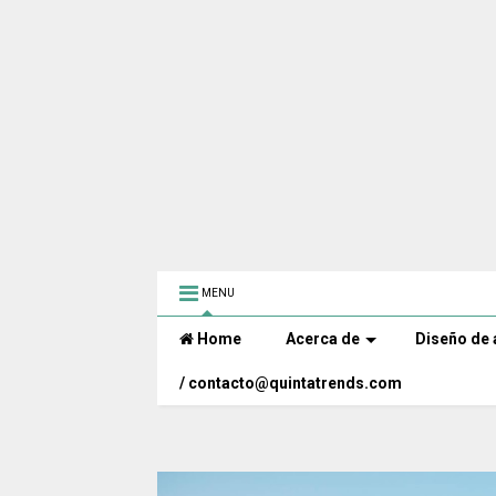
MENU
Home
Acerca de
Diseño de 
/ contacto@quintatrends.com